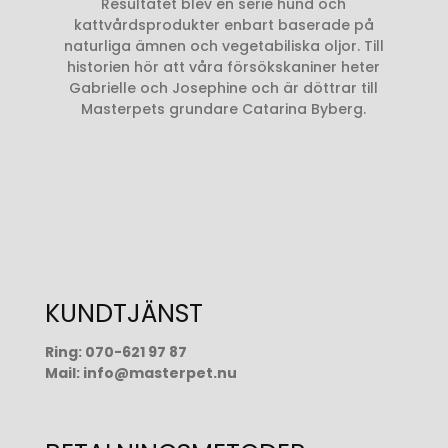
Resultatet blev en serie hund och
kattvårdsprodukter enbart baserade på
naturliga ämnen och vegetabiliska oljor. Till
historien hör att våra försökskaniner heter
Gabrielle och Josephine och är döttrar till
Masterpets grundare Catarina Byberg.
KUNDTJÄNST
Ring:
070-621 97 87
Mail:
info@masterpet.nu