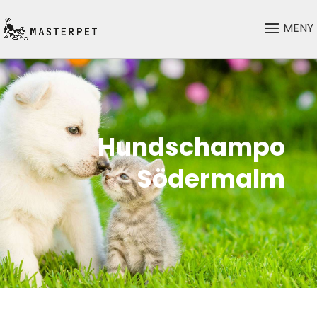
Hundschampo
Södermalm