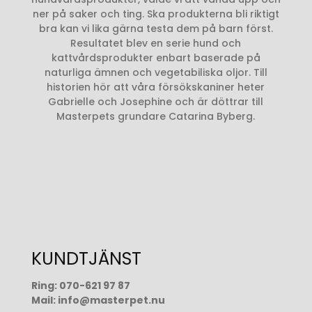
ner på saker och ting. Ska produkterna bli riktigt
bra kan vi lika gärna testa dem på barn först.
Resultatet blev en serie hund och
kattvårdsprodukter enbart baserade på
naturliga ämnen och vegetabiliska oljor. Till
historien hör att våra försökskaniner heter
Gabrielle och Josephine och är döttrar till
Masterpets grundare Catarina Byberg.
KUNDTJÄNST
Ring:
070-621 97 87
Mail:
info@masterpet.nu