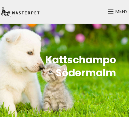
Kattschampo
Södermalm