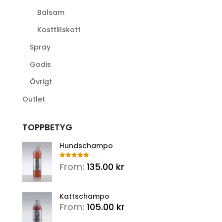
Balsam
Kosttillskott
Spray
Godis
Övrigt
Outlet
TOPPBETYG
Hundschampo
Rated
5.00
From:
135.00
kr
out of 5
Kattschampo
From:
105.00
kr