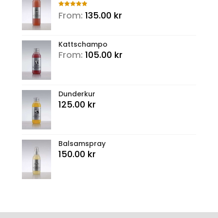
Rated
5.00
From:
135.00
kr
out of 5
Kattschampo
From:
105.00
kr
Dunderkur
125.00
kr
Balsamspray
150.00
kr