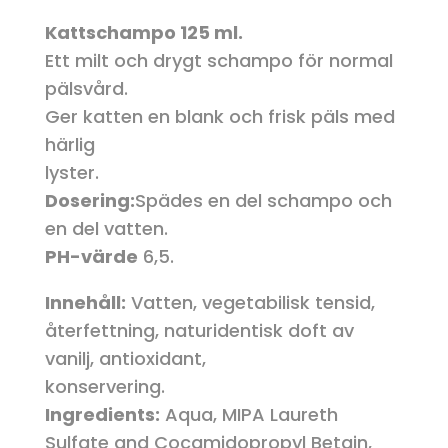
Kattschampo 125 ml.
Ett milt och drygt schampo för normal
pälsvård.
Ger katten en blank och frisk päls med
härlig
lyster.
Dosering:
Spädes en del schampo och
en del vatten.
PH-värde
6,5.
Innehåll:
Vatten, vegetabilisk tensid,
återfettning, naturidentisk doft av
vanilj, antioxidant,
konservering.
Ingredients:
Aqua, MIPA Laureth
Sulfate and Cocamidopropyl Betain,