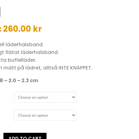
l
260.00
kr
:
ell läderhalsband.
gt flätat läderhalsband.
kta buffelläder.
n mätt på lädret, alltså INTE KNÄPPET.
8 – 2.0 – 2.3 cm
k
sband
ADD TO CART