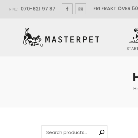
070-621 97 87
RING:
STAR
H