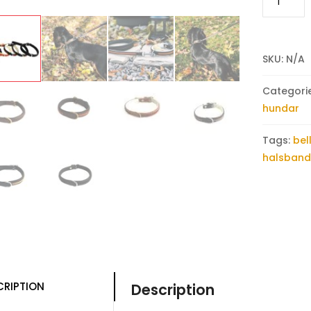
Bell
quantity
SKU:
N/A
Categori
hundar
Tags:
bel
halsban
CRIPTION
Description