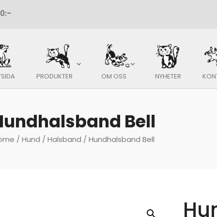
TSIDA
PRODUKTER
OM OSS
NYHETER
KON
Hundhalsband Bell
ome
/
Hund
/
Halsband
/ Hundhalsband Bell
Hu