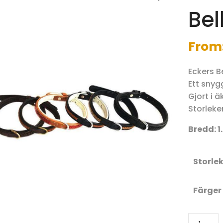
Bel
From
Eckers B
Ett snyg
Gjort i ä
Storleke
Bredd: 1.
Storle
Färger
Hundhal