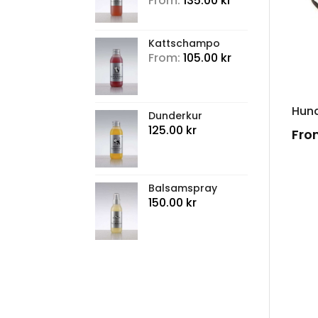
From:
135.00
kr
out of 5
Kattschampo
From:
105.00
kr
Hund
Dunderkur
125.00
kr
Fro
Balsamspray
150.00
kr