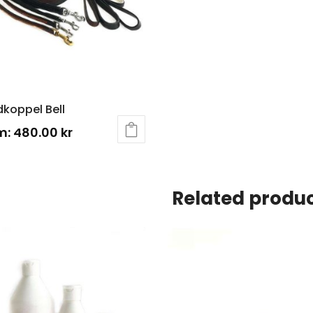
koppel Bell
m:
480.00
kr
Related produ