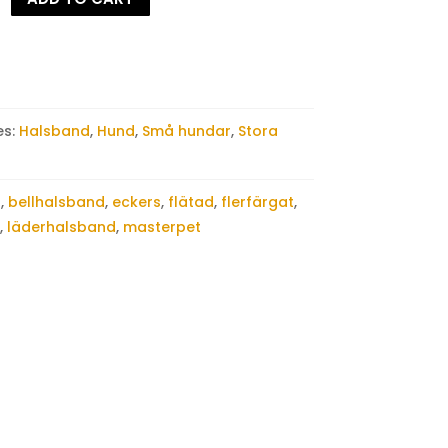
es:
Halsband
,
Hund
,
Små hundar
,
Stora
l
,
bellhalsband
,
eckers
,
flätad
,
flerfärgat
,
d
,
läderhalsband
,
masterpet