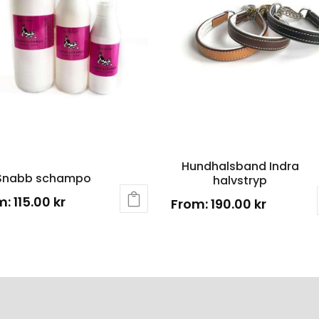
Hundhalsband Indra
Snabb schampo
halvstryp
m:
115.00
kr
From:
190.00
kr