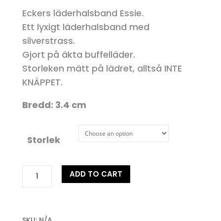
Eckers läderhalsband Essie.
Ett lyxigt läderhalsband med
silverstrass.
Gjort på äkta buffelläder.
Storleken mätt på lädret, alltså INTE
KNÄPPET.
Bredd: 3.4 cm
Storlek
Hundhalsband
ADD TO CART
Essie
quantity
SKU:
N/A