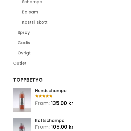
Schampo
Balsam
Kosttillskott
Spray
Godis
Övrigt
Outlet
TOPPBETYG
Hundschampo
Rated
5.00
From:
135.00
kr
out of 5
Kattschampo
From:
105.00
kr